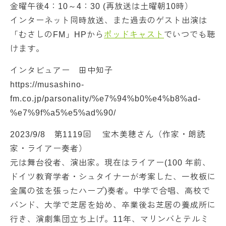
金曜午後4：10～4：30 (再放送は土曜朝10時）
インターネット同時放送、また過去のゲスト出演は
「むさしのFM」HPから
ポッドキャスト
でいつでも聴
けます。
インタビュアー 田中知子
https://musashino-
fm.co.jp/parsonality/%e7%94%b0%e4%b8%ad-
%e7%9f%a5%e5%ad%90/
2023/9/8 第1119回 宝木美穂さん（作家・朗読
家・ライアー奏者）
元は舞台役者、演出家。現在はライアー(100 年前、
ドイツ教育学者・シュタイナーが考案した、一枚板に
金属の弦を張ったハープ)奏者。中学で合唱、高校で
バンド、大学で芝居を始め、卒業後お芝居の養成所に
行き、演劇集団立ち上げ。11年、マリンバとテルミ