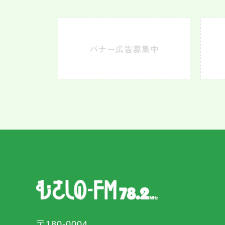
〒180-0004