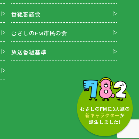
番組審議会
むさしのFM市民の会
放送番組基準
むさしのFMに3人組の
新キャラクター
が
誕生しました!