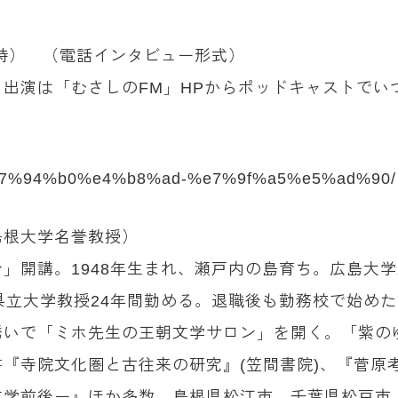
10時） （電話インタビュー形式）
出演は「むさしのFM」HPからポッドキャストでい
ity/%e7%94%b0%e4%b8%ad-%e7%9f%a5%e5%ad%90/
（島根大学名誉教授）
」開講。1948年生まれ、瀬戸内の島育ち。広島大
県立大学教授24年間勤める。退職後も勤務校で始め
誘いで「ミホ先生の王朝文学サロン」を開く。「紫の
『寺院文化圏と古往来の研究』(笠間書院)、『菅原
文学前後ー』ほか多数。島根県松江市、千葉県松戸市