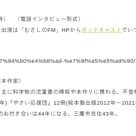
10時） （電話インタビュー形式）
出演は「むさしのFM」HPから
ポッドキャスト
でい
ity/%e7%94%b0%e4%b8%ad-%e7%9f%a5%e5%ad%90/
（絵本作家）
、主に科学物の児童書の挿絵や本作りに携わる。不登
)『やさい応援団』12冊(絵本塾出版2012年〜2021
のお付き合いは44年になる。三鷹市在住43年。