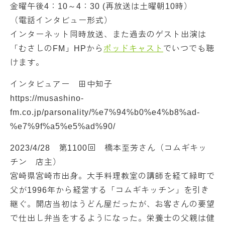
金曜午後4：10～4：30 (再放送は土曜朝10時）
（電話インタビュー形式）
インターネット同時放送、また過去のゲスト出演は
「むさしのFM」HPから
ポッドキャスト
でいつでも聴
けます。
インタビュアー 田中知子
https://musashino-
fm.co.jp/parsonality/%e7%94%b0%e4%b8%ad-
%e7%9f%a5%e5%ad%90/
2023/4/28 第1100回 橋本至芳さん（コムギキッ
チン 店主）
宮崎県宮崎市出身。大手料理教室の講師を経て緑町で
父が1996年から経営する「コムギキッチン」を引き
継ぐ。開店当初はうどん屋だったが、お客さんの要望
で仕出し弁当をするようになった。栄養士の父親は健