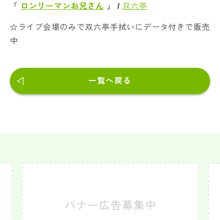
「
ロンリーマンお兄さん
」 /
双六亭
☆ライブ会場のみで双六亭手拭いにデータ付きで販売
中
一覧へ戻る