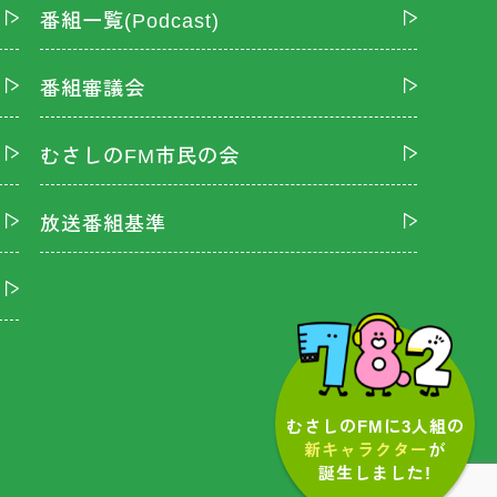
番組一覧(Podcast)
番組審議会
むさしのFM市民の会
放送番組基準
むさしのFMに3人組の
新キャラクター
が
誕生しました!