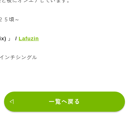
昼と夜にオンエアしています。
：２５頃～
x) 」 /
Lafuzin
7インチシングル
一覧へ戻る