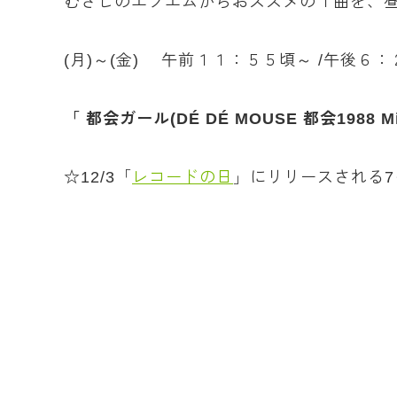
むさしのエフエムからおススメの１曲を、
(月)～(金) 午前１１：５５頃～ /午後６
「 都会ガール(DÉ DÉ MOUSE 都会1988 Mi
☆12/3「
レコードの日
」にリリースされる