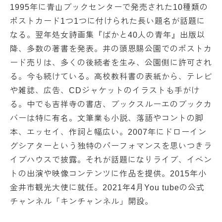
1995年に青山ブックセンターで発売された10種類の
ポストカード1つ1つに付けられた長い題名が話題に
なる。翌年処女詩画集『ばかと40人の青年』出版以
降、多数の著書を発表。井の頭恩賜公園でのポストカ
ード売りは、多くの後続者を生み、公園側に許可され
る。今も続けている。高校教科書の表紙から、テレビ
や雑誌、広告、CDジャケットのイラストも手がけ
る。中でも吉祥寺の書店、ブックスルーエのブックカ
バーは特に有名。文筆業も小説、落語やコントの脚
本、エッセイ、作詞と幅広い。2007年にドローイン
グシアターという独特のパーフォマンスを思いつきラ
イブハウスで披露。それが話題になりライブ、イベン
トの出演や映像コンテンツに作品を提供。2015年小
金井市観光大使に就任。2021年4月You tubeの公式
チャンネル「キンチャンネル」開設。