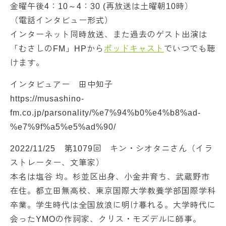
金曜午後4：10～4：30 (再放送は土曜朝10時）
（電話インタビュー形式）
インターネット同時放送、また過去のゲスト出演は
「むさしのFM」HPから
ポッドキャスト
でいつでも聴
けます。
インタビュアー 田中知子
https://musashino-
fm.co.jp/parsonality/%e7%94%b0%e4%b8%ad-
%e7%9f%a5%e5%ad%90/
2022/11/25 第1079回 キン・シオタニさん（イラ
ストレーター、文筆家）
本名は塩谷 均。杉並区出身、小金井育ち、武蔵野市
在住。都立田無高校、東京国際大学教養学部国際学科
卒業。学生時代は全国放浪に明け暮れる。大学時代に
会ったYMOの作詞家、クリス・モズデルに師事。