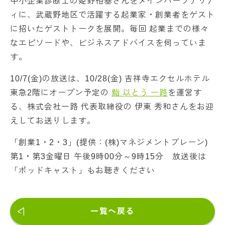
中小企業診断士の姫野裕基さんをメインパーソナリテ
ィに、武蔵野地区で活躍する起業家・創業者をゲスト
に招いたゲストトークを展開。毎回 起業までの様々
なエピソードや、ビジネスアドバイスを伺っていま
す。
10/7(金)の放送は、10/28(金) 吉祥寺エクセルホテル
東急2階にオープン予定の
鮨 以とう 一路
を運営す
る、株式会社一路 代表取締役の 伊東 秀和さんをお迎
えしてお送りします。
「創業1・2・3」(提供：(株)マネジメントブレーン)
第1・第3金曜日 午後9時00分～9時15分 放送後は
「ポッドキャスト」もお聴きください
一覧へ戻る