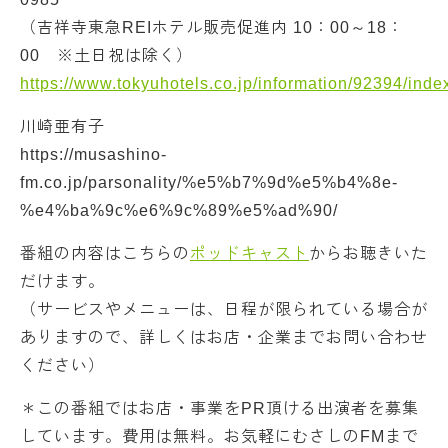
（吉祥寺東急REIホテル販売促進内 10：00～18：
00 ※土日祝は除く）
https://www.tokyuhotels.co.jp/information/92394/inde
川崎亜有子
https://musashino-
fm.co.jp/parsonality/%e5%b7%9d%e5%b4%8e-
%e4%ba%9c%e6%9c%89%e5%ad%90/
番組の内容はこちらの
ポッドキャスト
からお聴きいた
だけます。
（サービスやメニューは、日程が限られている場合が
ありますので、詳しくはお店・企業までお問い合わせ
ください）
＊この番組ではお店・事業をPR頂ける出演者を募集
しています。費用は無料。お気軽にむさしのFMまで