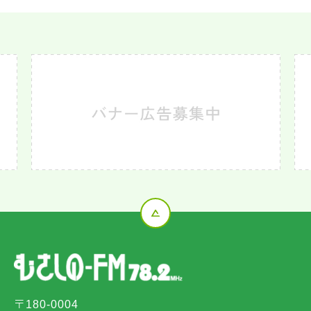
〒180-0004