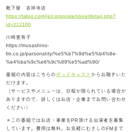
靴下屋 吉祥寺店
https://tabio.com/jp/corporate/store/detail.php?
id=212100
川崎亜有子
https://musashino-
fm.co.jp/parsonality/%e5%b7%9d%e5%b4%8e-
%e4%ba%9c%e6%9c%89%e5%ad%90/
番組の内容はこちらの
ポッドキャスト
からお聴きいた
だけます。
（サービスやメニューは、日程が限られている場合が
ありますので、詳しくはお店・企業までお問い合わせ
ください）
＊この番組ではお店・事業をPR頂ける出演者を募集
しています。費用は無料。お気軽にむさしのFMまで