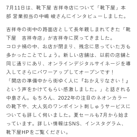
7月11日は、靴下屋 吉祥寺店について「靴下屋」本
部 営業担当の中嶋 峻さんにインタビューしました。
吉祥寺の街中の路面店として長年親しまれてきた「靴
下屋 吉祥寺店」が吉祥寺に戻ってきました。
コロナ禍の中、お店が閉まり、残念に思っていた方も
多かったことでしょう。新しい店舗は、以前の店舗と
同じ通りにあり、オンラインデジタルサイネージを導
入してさらにパワーアップしてオープンです！
「開店の準備中から街ゆく人に『おかえりなさい！』
という声をかけてもらい感激しました。」と話される
中島さん。もちろん、2022年の注目のネオンカラー
の靴下や、大人気のワンポイント刺しゅうサービスに
ついても詳しく伺いました。夏セールも7月から始ま
っています。詳しい情報はSNS、インスタグラム、
靴下屋HPをご覧ください。