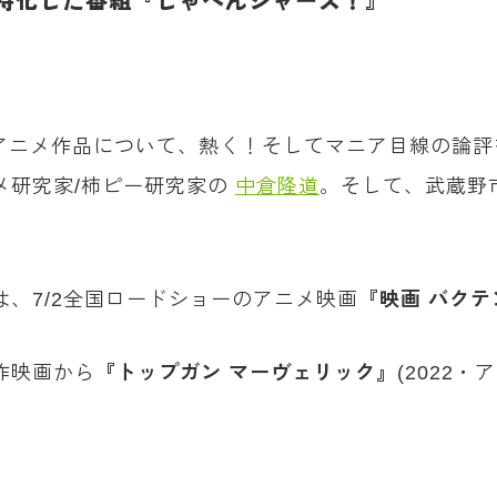
特化した番組『しゃべんジャーズ！』
・アニメ作品について、熱く！そしてマニア目線の論
メ研究家/柿ピー研究家の
中倉隆道
。そして、武蔵野
は、7/2全国ロードショーのアニメ映画
『映画 バクテン
作映画から
『トップガン マーヴェリック』
(2022