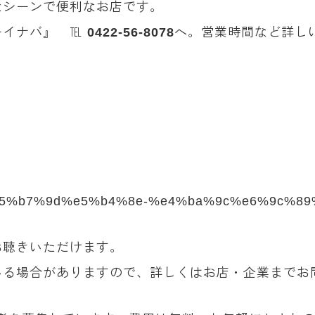
なシーンで便利なお店です。
カレーイナバ』 ℡
0422-56-8078
へ。営業時間など詳しい情
lity/%e5%b7%9d%e5%b4%8e-%e4%ba%9c%e6%9c%8
お聴きいただけます。
いる場合がありますので、詳しくはお店・企業までお