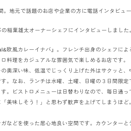
）
0分間。地元で話題のお店や企業の方に電話インタビュ
カレーイナバの稲葉雄太オーナーシェフにインタビューしました
 ideal&欧風カレーイナバ』。フレンチ出身のシェフ
トロ料理をカジュアルな雰囲気で楽しめるお店です。
ーの奥深い味、低温でじっくり上げた外はサクッと、
です。なお、ランチは水曜、土曜、日曜の３日間限定
ます。ビストロメニューは日替わりなので、毎日通っ
に「美味しそう！」と思わず歓声を上げてしまうほど
ンガなどを使った居心地良い空間です。カウンターと