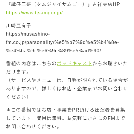
『譚仔三哥（タムジャイサムゴー）』吉祥寺店HP
https://www.tjsamgor.jp/
川崎亜有子
https://musashino-
fm.co.jp/parsonality/%e5%b7%9d%e5%b4%8e-
%e4%ba%9c%e6%9c%89%e5%ad%90/
番組の内容はこちらの
ポッドキャスト
からお聴きいた
だけます。
（サービスやメニューは、日程が限られている場合が
ありますので、詳しくはお店・企業までお問い合わせ
ください）
＊この番組ではお店・事業をPR頂ける出演者を募集
しています。費用は無料。お気軽にむさしのFMまで
お問い合わせください。