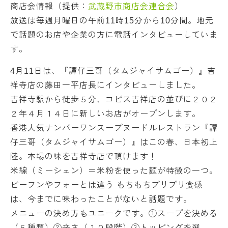
商店会情報（提供：
武蔵野市商店会連合会
）
放送は毎週月曜日の午前11時15分から10分間。地元
で話題のお店や企業の方に電話インタビューしていま
す。
4月11日は、『譚仔三哥（タムジャイサムゴー）』吉
祥寺店の藤田一平店長にインタビューしました。
吉祥寺駅から徒歩５分、コピス吉祥店の並びに２０２
２年４月１４日に新しいお店がオープンします。
香港人気ナンバーワンスープヌードルレストラン『譚
仔三哥（タムジャイサムゴー）』はこの春、日本初上
陸。本場の味を吉祥寺店で頂けます！
米線（ミーシェン）＝米粉を使った麺が特徴の一つ。
ビーフンやフォーとは違う もちもちプリプリ食感
は、今までに味わったことがないと話題です。
メニューの決め方もユニークです。①スープを決める
（６種類）②辛さ（１０段階）③トッピングを選