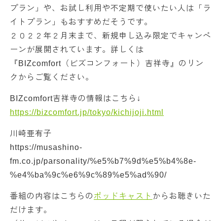
プラン」や、お試し利用や不定期で使いたい人は「ラ
イトプラン」もおすすめだそうです。
２０２２年２月末まで、新規申し込み限定でキャンペ
ーンが展開されています。詳しくは
『BIZcomfort（ビズコンフォート）吉祥寺』のリン
クからご覧ください。
BIZcomfort吉祥寺の情報はこちら↓
https://bizcomfort.jp/tokyo/kichijoji.html
川崎亜有子
https://musashino-
fm.co.jp/parsonality/%e5%b7%9d%e5%b4%8e-
%e4%ba%9c%e6%9c%89%e5%ad%90/
番組の内容はこちらの
ポッドキャスト
からお聴きいた
だけます。