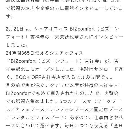
放送は毎週月曜日の午前11時15分から10分間。地元
で話題のお店や企業の方に電話インタビューしていま
す。
2月21日は、シェアオフィス BIZcomfort（ビズコン
フォート）吉祥寺の、天矢紗也華さんにインタビュー
しました。
24時間365日使えるシェアオフィス
『BIZcomfort（ビズコンフォート）吉祥寺』が、吉
祥寺駅北口にオープンしました。場所はサンロード近
く、BOOK OFF吉祥寺店が入るビルの５階です。
目の前で魚が泳ぐアクアリウム席が特徴の吉祥寺店。
BIZcomfortで初めて導入されたとのことで、内覧会
でも話題を集めました。5つのブースが（ワークブー
ス／カフェブース／テレフォンブース／固定席ブース
／レンタルオフィスブース）あるので、仕事内容やペ
ースに合わせて選べます。毎日いつでも使える「全日