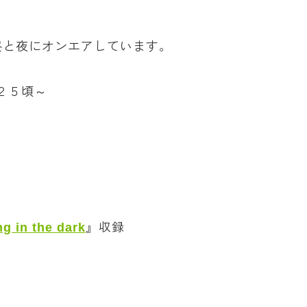
昼と夜にオンエアしています。
：２５頃～
g in the dark
』収録