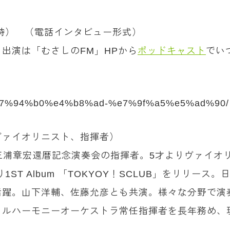
10時） （電話インタビュー形式）
出演は「むさしのFM」HPから
ポッドキャスト
でい
ity/%e7%94%b0%e4%b8%ad-%e7%9f%a5%e5%ad%90/
ん（ヴァイオリニスト、指揮者）
の三浦章宏還暦記念演奏会の指揮者。5才よりヴァイ
1ST Album 「TOKYOY！SCLUB」をリリー
活躍。山下洋輔、佐藤允彦とも共演。様々な分野で演
ィルハーモニーオーケストラ常任指揮者を長年務め、