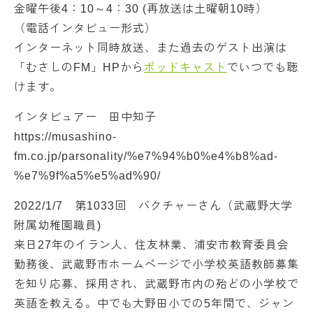
金曜午後4：10～4：30 (再放送は土曜朝10時）
（電話インタビュー形式）
インターネット同時放送、また過去のゲスト出演は
「むさしのFM」HPから
ポッドキャスト
でいつでも聴
けます。
インタビュアー 田中知子
https://musashino-
fm.co.jp/parsonality/%e7%94%b0%e4%b8%ad-
%e7%9f%a5%e5%ad%90/
2022/1/7 第1033回 バクチャーさん（武蔵野大学
附属幼稚園職員)
来日27年のイラン人、住友林業、浦安市教育委員会
勤務後、武蔵野市ホームページで小学校英語教師募集
を知り応募、採用され、武蔵野市内の殆どの小学校で
英語を教える。中でも大野田小での5年間で、ジャン