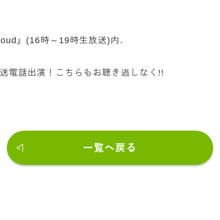
g Loud』(16時～19時生放送)内、
送電話出演！こちらもお聴き逃しなく!!
一覧へ戻る