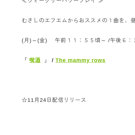
≪ウィークリーパワープレイ ≫
むさしのエフエムからおススメの１曲を、
(月)～(金) 午前１１：５５頃～ /午後６
「
喫酒
」 /
The mammy rows
☆11月24日配信リリース