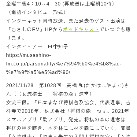
金曜午後4：10～4：30 (再放送は土曜朝10時）
（電話インタビュー形式）
インターネット同時放送、また過去のゲスト出演は
「むさしのFM」HPから
ポッドキャスト
でいつでも聴
けます。
インタビュアー 田中知子
https://musashino-
fm.co.jp/parsonality/%e7%94%b0%e4%b8%ad-
%e7%9f%a5%e5%ad%90/
2021/11/28 第1028回 高橋 和(たかはしやまと)さ
ん（（女流棋士 「将棋の森」運営）
女流三段。「日本まなび将棋普及協会」代表理事。吉
祥寺で2018年、株式会社「将棋の森」設立。2021年
スマホアプリ「駒アプリ」発売。将棋の森の理念は
将棋の種を蒔き、木を林にし林を森にしていく。著書
『女流棋士』『やまと先生の入門！将棋教室』『女流