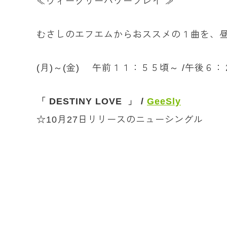
≪ウィークリーパワープレイ ≫
むさしのエフエムからおススメの１曲を、
(月)～(金) 午前１１：５５頃～ /午後６
「 DESTINY LOVE 」 /
GeeSly
☆10月27日リリースのニューシングル