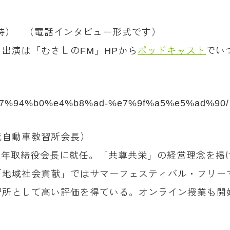
10時） （電話インタビュー形式です）
出演は「むさしのFM」HPから
ポッドキャスト
でい
ity/%e7%94%b0%e4%b8%ad-%e7%9f%a5%e5%ad%90/
武蔵境自動車教習所会長）
21年取締役会長に就任。「共尊共栄」の経営理念を
「地域社会貢献」ではサマーフェスティバル・フリー
習所として高い評価を得ている。オンライン授業も開