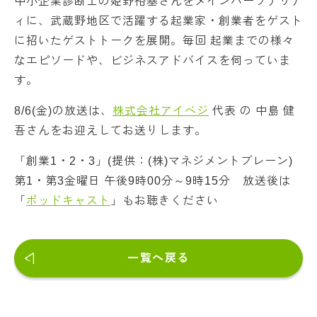
中小企業診断士の姫野裕基さんをメインパーソナリテ
ィに、武蔵野地区で活躍する起業家・創業者をゲスト
に招いたゲストトークを展開。毎回 起業までの様々
なエピソードや、ビジネスアドバイスを伺っていま
す。
8/6(金)の放送は、
株式会社アイベジ
代表 の 中島 健
吾さんをお迎えしてお送りします。
「創業1・2・3」(提供：(株)マネジメントブレーン)
第1・第3金曜日 午後9時00分～9時15分 放送後は
「
ポッドキャスト
」もお聴きください
一覧へ戻る