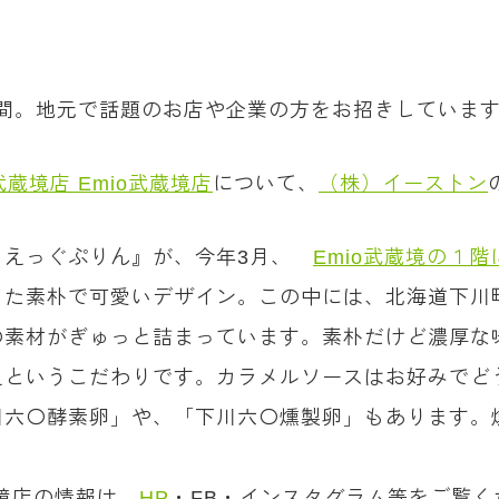
）
0分間。地元で話題のお店や企業の方をお招きしていま
境店 Emio武蔵境店
について、
（株）イーストン
 えっぐぷりん』が、今年3月、
Emio武蔵境の１
った素朴で可愛いデザイン。この中には、北海道下川
の素材がぎゅっと詰まっています。素朴だけど濃厚な
えというこだわりです。カラメルソースはお好みでど
川六〇酵素卵」や、「下川六〇燻製卵」もあります。
境店の情報は、
HP
・FB・インスタグラム等をご覧く