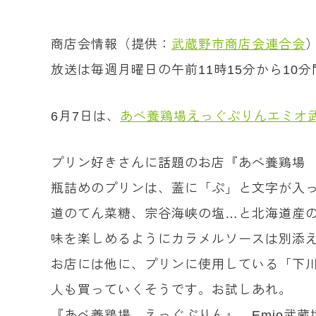
商店会情報（提供：
武蔵野市商店会連合会
放送は毎週月曜日の午前11時15分から1
6月7日は、
あべ養鶏場えっぐぷりんエミオ武蔵
プリン好きさんに話題のお店『あべ養鶏場
瓶詰めのプリンは、蓋に「ぷ」と文字が入
道のてん菜糖、宗谷海峡の塩…と北海道産
味を楽しめるようにカラメルソースは別添
お店には他に、プリンに使用している「下
人も買っていくそうです。お試しあれ。
『あべ養鶏場 えっぐぷりん』 Emio武蔵