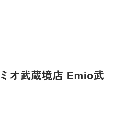
オ武蔵境店 Emio武