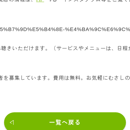
ality/%E5%B7%9D%E5%B4%8E-%E4%BA%9C%E6%9
お聴きいただけます。（サービスやメニューは、日程
者を募集しています。費用は無料。お気軽にむさしの
一覧へ戻る