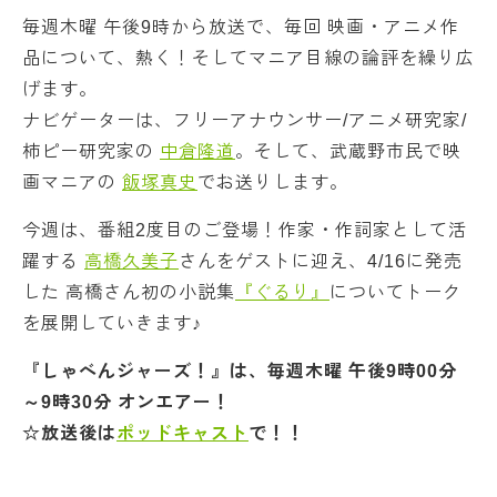
毎週木曜 午後9時から放送で、毎回 映画・アニメ作
品について、熱く！そしてマニア目線の論評を繰り広
げます。
ナビゲーターは、フリーアナウンサー/アニメ研究家/
柿ピー研究家の
中倉隆道
。そして、武蔵野市民で映
画マニアの
飯塚真史
でお送りします。
今週は、番組2度目のご登場！作家・作詞家として活
躍する
高橋久美子
さんをゲストに迎え、4/16に発売
した 高橋さん初の小説集
『ぐるり』
についてトーク
を展開していきます♪
『しゃべんジャーズ！』は、毎週木曜 午後9時00分
～9時30分 オンエアー！
☆放送後は
ポッドキャスト
で！！