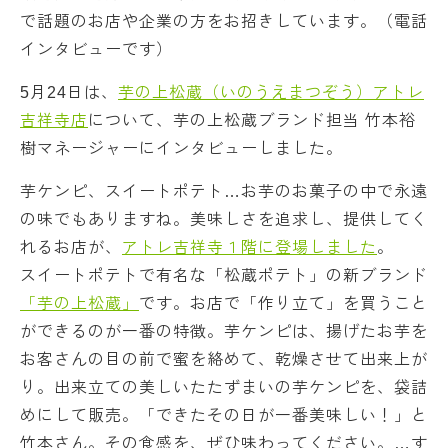
で話題のお店や企業の方をお招きしています。（電話
インタビューです）
5月24日は、
芋の上松蔵（いのうえまつぞう）アトレ
吉祥寺店
について、芋の上松蔵ブランド担当 竹本裕
樹マネージャーにインタビューしました。
芋ケンピ、スイートポテト…お芋のお菓子の中で永遠
の味でもありますね。美味しさを追求し、提供してく
れるお店が、
アトレ吉祥寺１階に登場しました
。
スイートポテトで有名な「松蔵ポテト」の新ブランド
「芋の上松蔵」
です。お店で「作り立て」を買うこと
ができるのが一番の特徴。芋ケンピは、揚げたお芋を
お客さんの目の前で蜜を絡めて、乾燥させて出来上が
り。出来立ての美しいたたずまいの芋ケンピを、袋詰
めにして販売。「できたその日が一番美味しい！」と
竹本さん。その食感を、ぜひ味わってください。…す