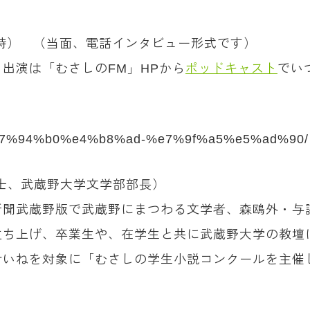
10時） （当面、電話インタビュー形式です）
出演は「むさしのFM」HPから
ポッドキャスト
でい
ity/%e7%94%b0%e4%b8%ad-%e7%9f%a5%e5%ad%90/
文学博士、武蔵野大学文学部部長）
新聞武蔵野版で武蔵野にまつわる文学者、森鴎外・与
立ち上げ、卒業生や、在学生と共に武蔵野大学の教壇
いねを対象に「むさしの学生小説コンクールを主催し