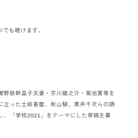
つでも聴けます。
謝野鉄幹晶子夫妻・芥川龍之介・菊池寛等を
に立った土岐善麿、秋山駿、黒井千次らの調
、「学校2021」をテーマにした原稿を募