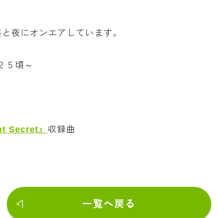
昼と夜にオンエアしています。
：２５頃～
ht Secret』
収録曲
一覧へ戻る