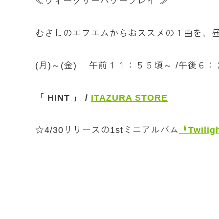
≪ウィークリーパワープレイ ≫
むさしのエフエムからおススメの１曲を、
(月)～(金) 午前１１：５５頃～ /午後６
「 HINT 」 /
ITAZURA STORE
☆4/30リリースの1stミニアルバム
『Twilig