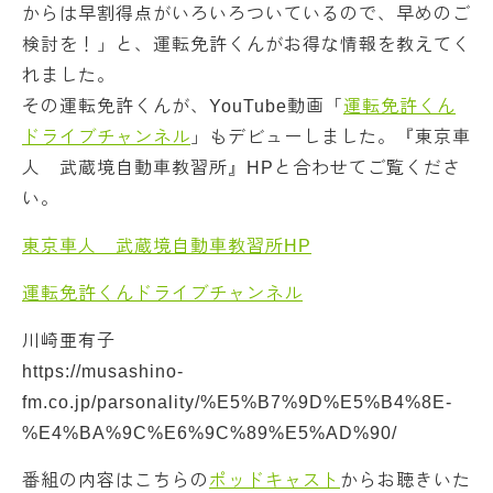
からは早割得点がいろいろついているので、早めのご
検討を！」と、運転免許くんがお得な情報を教えてく
れました。
その運転免許くんが、YouTube動画「
運転免許くん
ドライブチャンネル
」もデビューしました。『東京車
人 武蔵境自動車教習所』HPと合わせてご覧くださ
い。
東京車人 武蔵境自動車教習所HP
運転免許くんドライブチャンネル
川崎亜有子
https://musashino-
fm.co.jp/parsonality/%E5%B7%9D%E5%B4%8E-
%E4%BA%9C%E6%9C%89%E5%AD%90/
番組の内容はこちらの
ポッドキャスト
からお聴きいた