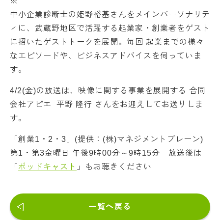
※
中小企業診断士の姫野裕基さんをメインパーソナリテ
ィに、武蔵野地区で活躍する起業家・創業者をゲスト
に招いたゲストトークを展開。毎回 起業までの様々
なエピソードや、ビジネスアドバイスを伺っていま
す。
4/2(金)の放送は、映像に関する事業を展開する 合同
会社アピエ 平野 隆行 さんをお迎えしてお送りしま
す。
「創業1・2・3」(提供：(株)マネジメントブレーン)
第1・第3金曜日 午後9時00分～9時15分 放送後は
「
ポッドキャスト
」もお聴きください
一覧へ戻る