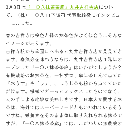
3月8日は
『一〇八抹茶茶廊』丸井吉祥寺店
につい
て、（株）一〇八 山下陽司 代表取締役にインタビュ
ーしました。
春の吉祥寺は桜色と緑の抹茶色がよく似合う…そんな
イメージがあります。
吉祥寺駅から公園口へ出ると丸井吉祥寺店が見えてき
ます。春気分を味わうならば、丸井吉祥寺店１階にオ
ープンした『一〇八抹茶茶廊』はいかがでしょうか？
有機栽培のお抹茶を、一杯ずつ丁寧に茶せんで点てた
「おうす」や「ラテ」、ほうじ茶も粉から点てていた
だけます。機械でガーっとミックスしたものでなく、
人の手による絶妙な美味しさです。日本人が愛するお
茶は、海外ではスーパーフードともいわれているそう
ですね。栄養素をそのまま体に取り入れられる抹茶で
すが、『一〇八抹茶茶廊』では、こだわりの無農薬オ