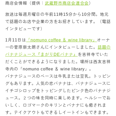
商店会情報（提供：
武蔵野市商店会連合会
）
放送は毎週月曜日の午前11時15分から10分間。地元
で話題のお店や企業の方をお招きしています。（電話
インタビューです）
1月11日は
「nomuno coffee ＆ wine library」
オーナ
ーの菅原崇太朗さんにインタビューしました。
話題の
バナナジュース『まがりDEバナナ』
を吉祥寺でいた
だくことができるようになりました。場所は西友吉祥
寺内の「nomuno coffee ＆ wine library」。
バナナジュースのベースは牛乳または豆乳。トッピン
グもあります。人気の恋バナナは、バナナジュースに
イチゴシロップをトッピングしたピンク色のバナナジ
ュース。２つの味を同時に楽しめます。ヘルシーでお
いしく、ロゴマークのキリンとバナナにも癒されま
す。テイクアウトもできるしイートインもできます。