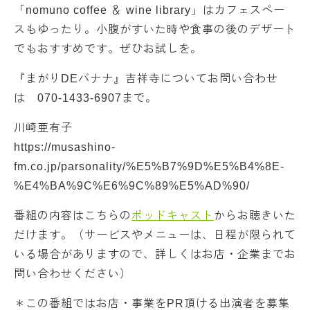
「nomuno coffee ＆ wine library」はカフェスペー
スもゆったり。小腹がすいた時や食事の後のデザート
でもおすすめです。ぜひお試しを。
『まがりDEバナナ』吉祥寺についてお問い合わせ
は 070-1433-6907まで。
川崎亜有子
https://musashino-
fm.co.jp/parsonality/%E5%B7%9D%E5%B4%8E-
%E4%BA%9C%E6%9C%89%E5%AD%90/
番組の内容はこちらの
ポッドキャスト
からお聴きいた
だけます。（サービスやメニューは、日程が限られて
いる場合がありますので、詳しくはお店・企業までお
問い合わせください）
＊この番組ではお店・事業をPR頂ける出演者を募集