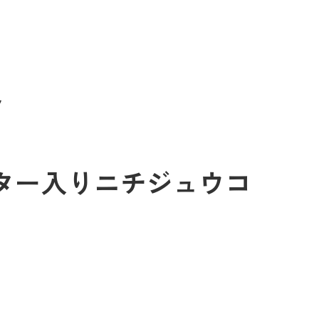
フ
酵バター入りニチジュウコ