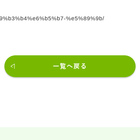
ty/%e9%b3%b4%e6%b5%b7-%e5%89%9b/
一覧へ戻る