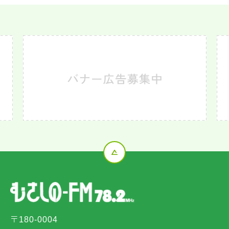
〒180-0004