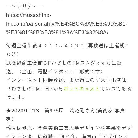
ーソナリティー
https://musashino-
fm.co.jp/parsonality/%E4%BC%8A%E6%9D%B1-
%E3%81%8B%E3%81%8A%E3%82%8A/
毎週金曜午後４：１０～４：３０ (再放送は土曜朝１
０時）
武蔵野商工会館３FむさしのFMスタジオから生放
送。（当面、電話インタビュー形式です）
インターネット同時放送、また過去のゲスト出演は
「むさしのFM」HPから
ポッドキャスト
でいつでも聴
けます。
★2020/11/13 第975回 浅沼剛さん(美術家 写真
家）
雅号は剛九。金澤美術工芸大学デザイン科卒業後デザ
インセンターに就職。1975年、南青山にデザインオ