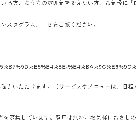
、おうちの雰囲気を変えたい方、お気軽に『Decor I
インスタグラム、ＦＢをご覧ください。
ality/%E5%B7%9D%E5%B4%8E-%E4%BA%9C%E6%9
お聴きいただけます。（サービスやメニューは、日程
者を募集しています。費用は無料。お気軽にむさしの