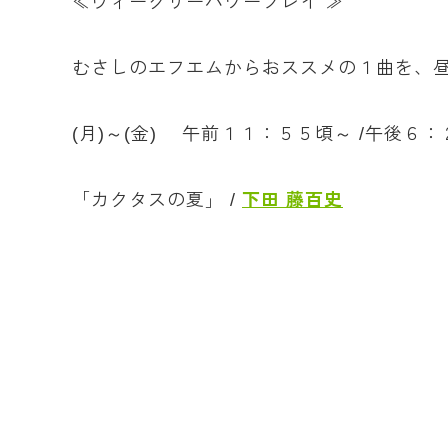
≪ウィークリーパワープレイ ≫
むさしのエフエムからおススメの１曲を、
(月)～(金) 午前１１：５５頃～ /午後６
「カクタスの夏」 /
下田 藤百史