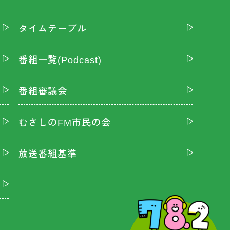
タイムテーブル
番組一覧(Podcast)
番組審議会
むさしのFM市民の会
放送番組基準