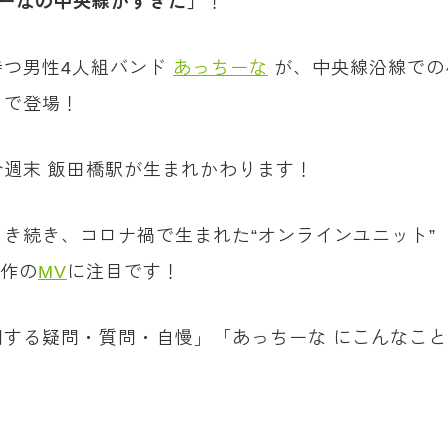
ーなの中央線がすきだ」
！
持つ男性4人組バンド
あっちーな
が、中央線沿線での
トで登場！
週末 飯田橋駅が生まれかわります！
引き続き、コロナ禍で生まれた“オンラインユニット
作の
MV
に注目です！
する疑問・質問・自慢」「あっちーな にこんなこ
！