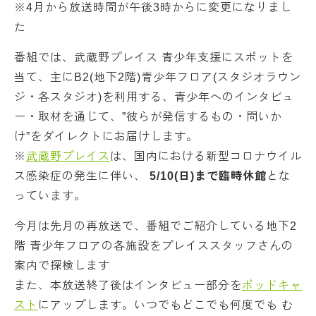
※4月から放送時間が午後3時からに変更になりまし
た
番組では、武蔵野プレイス 青少年支援にスポットを
当て、主にB2(地下2階)青少年フロア(スタジオラウン
ジ・各スタジオ)を利用する、青少年へのインタビュ
ー・取材を通じて、”彼らが発信するもの・問いか
け”をダイレクトにお届けします。
※
武蔵野プレイス
は、国内における新型コロナウイル
ス感染症の発生に伴い、
5/10(日)まで臨時休館
とな
っています。
今月は先月の再放送で、番組でご紹介している地下2
階 青少年フロアの各施設をプレイススタッフさんの
案内で探検します
また、本放送終了後はインタビュー部分を
ポッドキャ
スト
にアップします。いつでもどこでも何度でも む