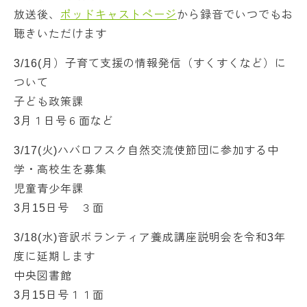
放送後、
ポッドキャストページ
から録音でいつでもお
聴きいただけます
3/16(月）子育て支援の情報発信（すくすくなど）に
ついて
子ども政策課
3月１日号６面など
3/17(火)ハバロフスク自然交流使節団に参加する中
学・高校生を募集
児童青少年課
3月15日号 ３面
3/18(水)音訳ボランティア養成講座説明会を令和3年
度に延期します
中央図書館
3月15日号１１面