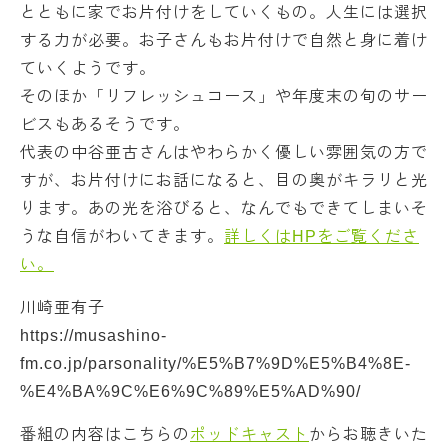
とともに家でお片付けをしていくもの。人生には選択
する力が必要。お子さんもお片付けで自然と身に着け
ていくようです。
そのほか「リフレッシュコース」や年度末の旬のサー
ビスもあるそうです。
代表の中谷亜古さんはやわらかく優しい雰囲気の方で
すが、お片付けにお話になると、目の奥がキラリと光
ります。あの光を浴びると、なんでもできてしまいそ
うな自信がわいてきます。
詳しくはHPをご覧くださ
い。
川崎亜有子
https://musashino-
fm.co.jp/parsonality/%E5%B7%9D%E5%B4%8E-
%E4%BA%9C%E6%9C%89%E5%AD%90/
番組の内容はこちらの
ポッドキャスト
からお聴きいた