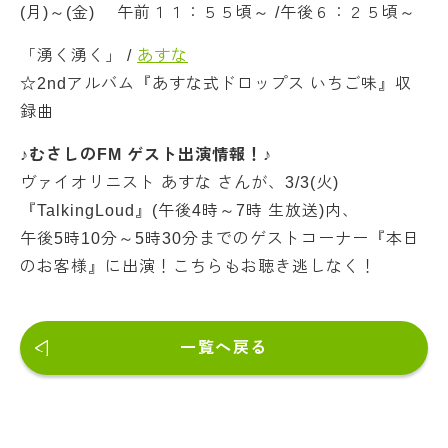
(月)～(金) 午前１１：５５頃～ /午後６：２５頃～
「湧く湧く」 /
あすな
☆2ndアルバム『あすな式ドロップス いちご味』収
録曲
♪むさしのFM ゲスト出演情報！♪
ヴァイオリニスト あすな さんが、3/3(火)
『TalkingLoud』(午後4時～7時 生放送)内、
午後5時10分～5時30分までのゲストコーナー『本日
のお客様』に出演！こちらもお聴き逃しなく！
一覧へ戻る