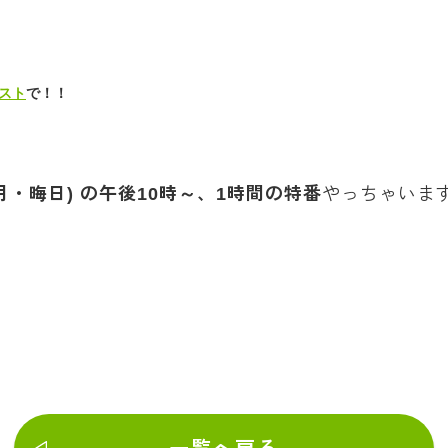
スト
で！！
0(月・晦日) の午後10時～、1時間の特番
やっちゃいま