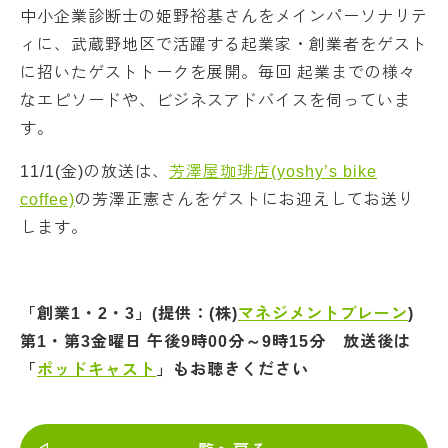
中小企業診断士の姫野裕基さんをメインパーソナリテ
ィに、武蔵野地区で活躍する起業家・創業者をゲスト
に招いたゲストトークを展開。毎回 起業までの様々
なエピソードや、ビジネスアドバイスを伺っていま
す。
11/1(金)の放送は、
芳澤屋珈琲店(yoshy’s bike
coffee)
の芳澤正憲さんをゲストにお迎えしてお送り
します。
「創業1・2・3」(提供：(株)
マネジメントブレーン
)
第1・第3金曜日 午後9時00分～9時15
分
放送後は
「
ポッドキャスト
」もお聴きください