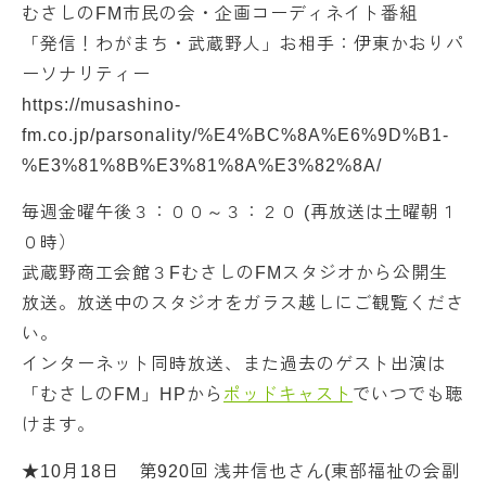
むさしのFM市民の会・企画コーディネイト番組
「発信！わがまち・武蔵野人」お相手：伊東かおりパ
ーソナリティー
https://musashino-
fm.co.jp/parsonality/%E4%BC%8A%E6%9D%B1-
%E3%81%8B%E3%81%8A%E3%82%8A/
毎週金曜午後３：００～３：２０ (再放送は土曜朝１
０時）
武蔵野商工会館３FむさしのFMスタジオから公開生
放送。放送中のスタジオをガラス越しにご観覧くださ
い。
インターネット同時放送、また過去のゲスト出演は
「むさしのFM」HPから
ポッドキャスト
でいつでも聴
けます。
★10月18日 第920回 浅井信也さん(東部福祉の会副