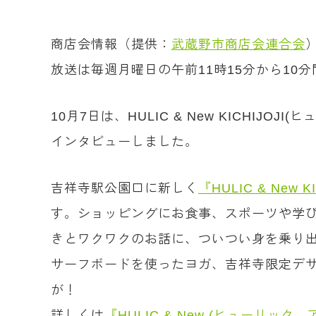
商店会情報（提供：
武蔵野市商店会連合会
放送は毎週月曜日の午前11時15分から1
10月7日は、HULIC & New KICH
インタビューしました。
吉祥寺駅公園口に新しく
『HULIC & New K
す。ショッピングにお食事、スポーツや学び
きとワクワクのお話に、ついつい身を乗り
サーフボードを使ったヨガ、吉祥寺限定デ
が！
詳しくは
『HULIC & New (ヒューリッ