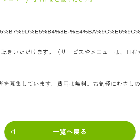
ality/%E5%B7%9D%E5%B4%8E-%E4%BA%9C%E6%9
お聴きいただけます。（サービスやメニューは、日程
者を募集しています。費用は無料。お気軽にむさしの
一覧へ戻る