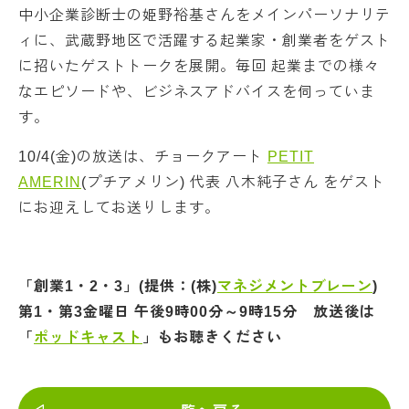
中小企業診断士の姫野裕基さんをメインパーソナリテ
ィに、武蔵野地区で活躍する起業家・創業者をゲスト
に招いたゲストトークを展開。毎回 起業までの様々
なエピソードや、ビジネスアドバイスを伺っていま
す。
10/4(金)の放送は、チョークアート
PETIT
AMERIN
(プチアメリン) 代表 八木純子さん をゲスト
にお迎えしてお送りします。
「創業1・2・3」(提供：(株)
マネジメントブレーン
)
第1・第3金曜日 午後9時00分～9時15
分
放送後は
「
ポッドキャスト
」もお聴きください