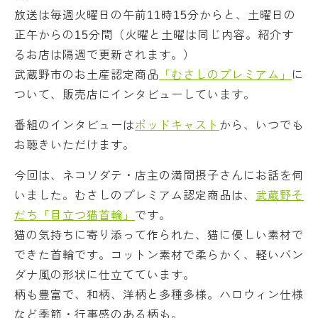
放送は毎週火曜日の午前11時15分からと、土曜日の
正午からの15分間（火曜と土曜は同じ内容。紹介す
るお店は隔週で更新されます。）
武蔵野市のお土産認定商品
「むさしのプレミアム」
に
ついて、販売店にインタビューしています。
番組のインタビューは
ポッドキャスト
から、いつでも
お聴きいただけます。
今回は、ネコソダテ・店主の満間摂子さんにお話を伺
いました。むさしのプレミアム認定商品は、
武蔵野そ
だち「目立つ猫首輪」
です。
猫の気持ちに寄り添って作られた、猫に優しい素材で
できた首輪です。コットン素材で柔らかく、軽いバン
ダナ風の形状に仕立てています。
柄も豊富で、和柄、洋柄と多種多様。ハロウィン仕様
など季節・行事感のある柄も。