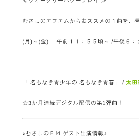
≪ウィークリーパワープレイ ≫
むさしのエフエムからおススメの１曲を、
(月)～(金) 午前１１：５５頃～ /午後６
「 名もなき青少年の 名もなき青春」 /
太田
☆3か月連続デジタル配信の第1弾曲！
♪むさしのＦＭ ゲスト出演情報♪