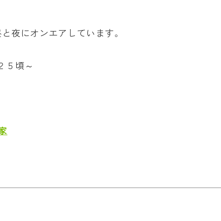
昼と夜にオンエアしています。
：２５頃～
家